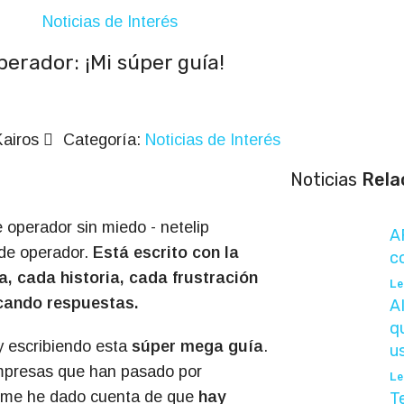
Noticias de Interés
Quiénes Somos
Servicios
Trabaje con Nosotr
erador: ¡Mi súper guía!
airos
Categoría:
Noticias de Interés
Noticias
Rela
A
 de operador.
Está escrito con la
c
a, cada historia, cada frustración
Le
cando respuestas.
A
q
y escribiendo esta
súper mega guía
.
u
mpresas que han pasado por
Le
 me he dado cuenta de que
hay
T