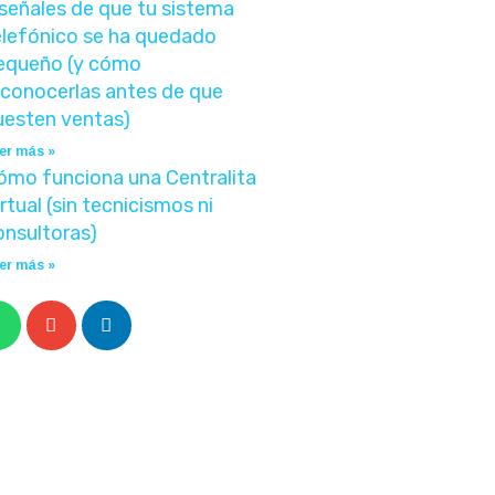
 señales de que tu sistema
elefónico se ha quedado
equeño (y cómo
econocerlas antes de que
uesten ventas)
er más »
ómo funciona una Centralita
rtual (sin tecnicismos ni
onsultoras)
er más »