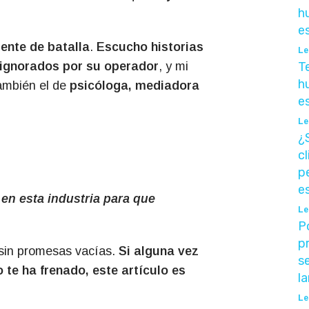
h
e
rente de batalla
.
Escucho historias
Le
T
ignorados por su operador
, y mi
h
ambién el de
psicóloga, mediadora
e
Le
¿
c
p
e
n esta industria para que
Le
P
p
 sin promesas vacías.
Si alguna vez
s
te ha frenado, este artículo es
l
Le