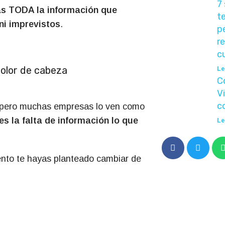
7
as TODA la información que
t
ni imprevistos
.
p
r
c
dolor de cabeza
Le
C
Vi
c
, pero muchas empresas lo ven como
es la falta de información lo que
Le
ento te hayas planteado cambiar de