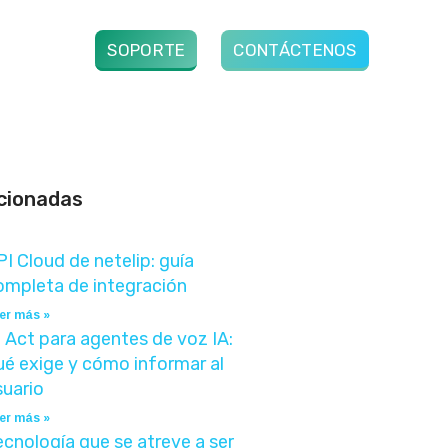
os
Blog
SOPORTE
CONTÁCTENOS
cionadas
PI Cloud de netelip: guía
ompleta de integración
er más »
I Act para agentes de voz IA:
ué exige y cómo informar al
suario
er más »
ecnología que se atreve a ser