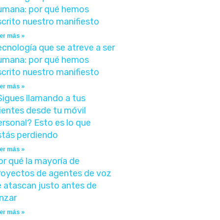
umana: por qué hemos
scrito nuestro manifiesto
er más »
ecnología que se atreve a ser
umana: por qué hemos
scrito nuestro manifiesto
er más »
Sigues llamando a tus
lientes desde tu móvil
ersonal? Esto es lo que
stás perdiendo
er más »
or qué la mayoría de
royectos de agentes de voz
e atascan justo antes de
anzar
er más »