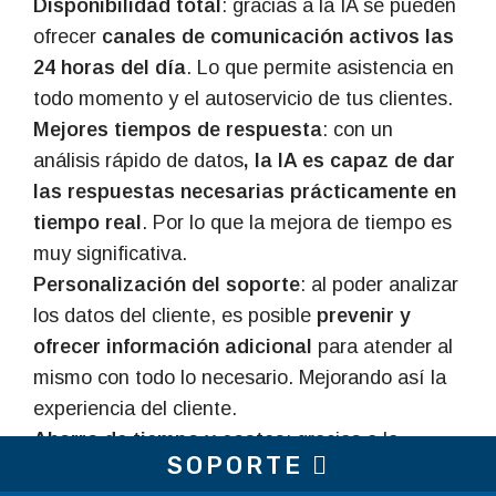
Disponibilidad total
: gracias a la IA se pueden
ofrecer
canales de comunicación activos las
24 horas del día
. Lo que permite asistencia en
todo momento y el autoservicio de tus clientes.
Mejores tiempos de respuesta
: con un
análisis rápido de datos
, la IA es capaz de dar
las respuestas necesarias prácticamente en
tiempo real
. Por lo que la mejora de tiempo es
muy significativa.
Personalización del soporte
: al poder analizar
los datos del cliente, es posible
prevenir y
ofrecer información adicional
para atender al
mismo con todo lo necesario. Mejorando así la
experiencia del cliente.
Ahorro de tiempo y costes
: gracias a la
SOPORTE
automatización de tareas repetitivas,
el equipo