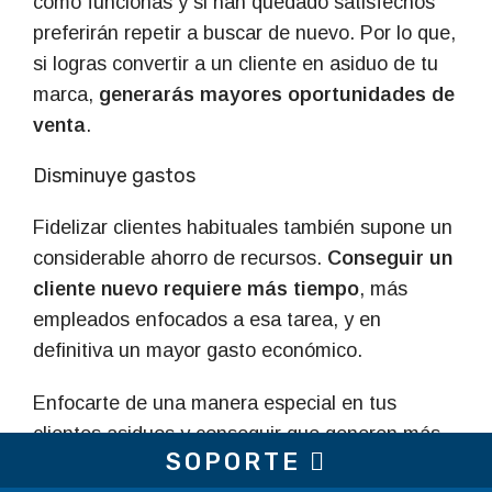
cómo funcionas y si han quedado satisfechos
preferirán repetir a buscar de nuevo. Por lo que,
si logras convertir a un cliente en asiduo de tu
marca,
generarás mayores oportunidades de
venta
.
Disminuye gastos
Fidelizar clientes habituales también supone un
considerable ahorro de recursos.
Conseguir un
cliente nuevo requiere más tiempo
, más
empleados enfocados a esa tarea, y en
definitiva un mayor gasto económico.
Enfocarte de una manera especial en tus
clientes asiduos y conseguir que generen más
SOPORTE
ventas
, te llevará en general un gasto mucho